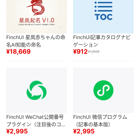
FinchUI 星岚赤ちゃんの命
FinchUI記事カタログナビ
名AI知能の命名
ゲーション
¥18,669
¥912
¥1,848
FinchUI WeChat公開番号
FinchUI 微信プログラム
プラグイン（注目後のコン
（記事の基本版）
¥2,995
¥2,995
テンツを隠し、公開番号ド
ラフトボックスに記事を同