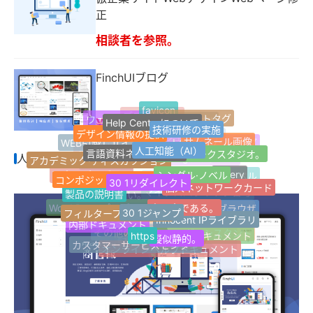
正
相談者を参照。
FinchUIブログ
favicon
Help Centerについて
ウェブサイトタグ
ウェブサイト情報
技術研修の実施
¥4,632
ブログサイト
デザイン情報の提供
最新のラベル
人工知能（AI）
言語資料ネットワーク
サムネール画像
Jquery
ネットワークスタジオ。
WEB引越しサイト
人気のハッシュタグ
1ページのウェブサイト
アカデミック·ディスカッション
人気のハッシュタグ
シングル·ノベル
ウェブサイトナビゲーション
30 1リダイレクト
コンポジットネットワーク
適応する。
Z-Blogプラグイン
jQuery
個人ネットワークカード
顧客用プラグイン
ランダムラベル
製品の説明書
良い本である。
30 1ジャンプ
FinchUI
Z-blogPHP
フィルターフィルターは
マイクロパブリック番号
応答性が高い。
Safariブラウザ
Innocent IPライブラリ
Word Pressプラグイン
Tag Archives for
内部ドキュメント
https
擬似静的。
カスタムサービス
開発サービスの開発
オープン·ドキュメント
その他の分類
AIライティングアシスタント
カスタマーサービスセンター
オンラインヘルプドキュメント
記事複数選択分類