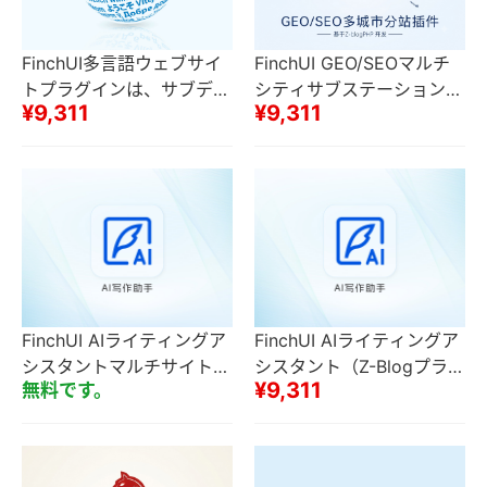
FinchUI多言語ウェブサイ
FinchUI GEO/SEOマルチ
トプラグインは、サブディ
シティサブステーションプ
¥9,311
¥9,311
レクトリまたは独立したア
ラグインセットN都市サブ
クセスURL（セカンダリド
ステーションローカルロン
メイン名を含む）をサポー
グテールワードトラフィッ
トしています
ク
FinchUI AIライティングア
FinchUI AIライティングア
シスタントマルチサイト一
シスタント（Z-Blogプラグ
¥9,311
無料です。
斉送信サイト側（Z-Blogプ
イン）
ラグイン）