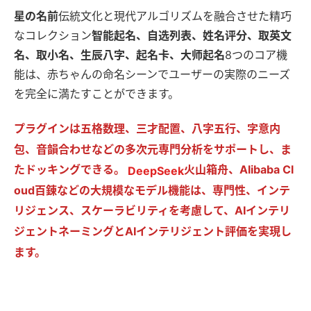
星の名前
伝統文化と現代アルゴリズムを融合させた精巧
なコレクション
智能起名、自选列表、姓名评分、取英文
名、取小名、生辰八字、起名卡、大师起名
8つのコア機
能は、赤ちゃんの命名シーンでユーザーの実際のニーズ
を完全に満たすことができます。
プラグインは五格数理、三才配置、八字五行、字意内
包、音韻合わせなどの多次元専門分析をサポートし、ま
たドッキングできる。
火山箱舟、Alibaba Cl
DeepSeek
oud百錬などの大規模なモデル機能は、専門性、インテ
リジェンス、スケーラビリティを考慮して、AIインテリ
ジェントネーミングとAIインテリジェント評価を実現し
ます。