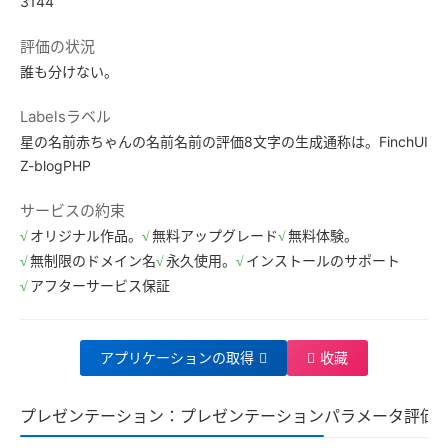
3144
評価の状況
誰も分けない。
Labelsラベル
星の名前
赤ちゃんの名前
名前の評価
8文字の生成
通称は。
FinchUI
Z-blogPHP
サービスの約束
オリジナル作品。
無料アップグレード
無料体験。
無制限のドメイン名
永久使用。
インストールのサポート
アフターサービス保証
アプリケーションの取得
收藏
プレゼンテーション：プレゼンテーション
パラメータ
評価