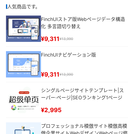
期、自動返信などの機能）
人気商品です。
FinchUIストア版Webページデータ構造
化 多言語切り替え
¥9,311
¥13,990
FinchUIナビゲーション版
¥9,311
¥13,990
シングルページサイトテンプレート|ス
ーパー·ページ|SEOランキング1ページ
¥2,995
プロフェッショナル模倣サイト模倣高模
倣企業サイトWebデザインWebページ修