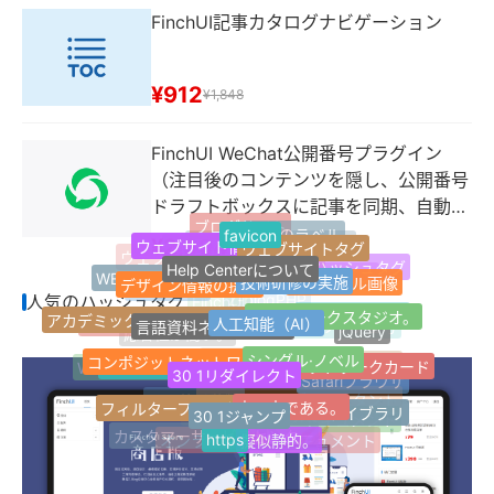
FinchUI記事カタログナビゲーション
¥912
¥1,848
FinchUI WeChat公開番号プラグイン
（注目後のコンテンツを隠し、公開番号
ドラフトボックスに記事を同期、自動返
ブログサイト
信などの機能）
favicon
最新のラベル
¥2,994
ウェブサイト情報
1ページのウェブサイト
ウェブサイトタグ
Jquery
ウェブサイトナビゲーション
Help Centerについて
人気のハッシュタグ
WEB引越しサイト
技術研修の実施
Z-Blogプラグイン
サムネール画像
デザイン情報の提供
適応する。
人気のハッシュタグ
Z-blogPHP
FinchUI
ネットワークスタジオ。
ランダムラベル
アカデミック·ディスカッション
人工知能（AI）
言語資料ネットワーク
顧客用プラグイン
マイクロパブリック番号
jQuery
応答性が高い。
シングル·ノベル
コンポジットネットワーク
個人ネットワークカード
開発サービスの開発
製品の説明書
カスタムサービス
Tag Archives for
Word Pressプラグイン
30 1リダイレクト
Safariブラウザ
AIライティングアシスタント
その他の分類
良い本である。
フィルターフィルターは
内部ドキュメント
Innocent IPライブラリ
30 1ジャンプ
記事複数選択分類
オープン·ドキュメント
カスタマーサービスセンター
https
擬似静的。
オンラインヘルプドキュメント