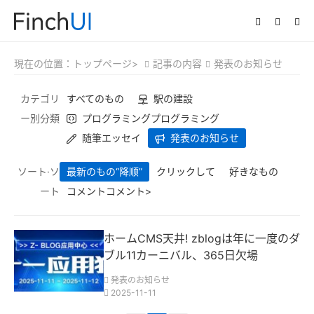
現在の位置：
トップページ>
記事の内容
発表のお知らせ
カテゴリ
すべてのもの
駅の建設
ー別分類
プログラミングプログラミング
随筆エッセイ
発表のお知らせ
ソート·ソ
最新のもの
“降顺”
クリックして
好きなもの
ート
コメントコメント>
ホームCMS天井! zblogは年に一度のダ
ブル11カーニバル、365日欠場
発表のお知らせ
2025-11-11