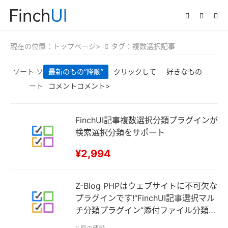
現在の位置：
トップページ>
タグ：複数選択記事
ソート·ソ
最新のもの
“降顺”
クリックして
好きなもの
ート
コメントコメント>
FinchUI記事複数選択分類プラグインが
検索選択分類をサポート
¥2,994
Z-Blog PHPはウェブサイトに不可欠な
プラグインです!“FinchUI記事選択マル
チ分類プラグイン”添付ファイル分類セ
レクタ