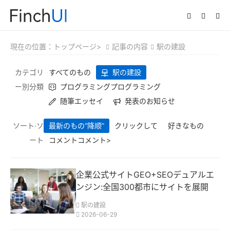
現在の位置：
トップページ>
記事の内容
駅の建設
カテゴリ
すべてのもの
駅の建設
ー別分類
プログラミングプログラミング
随筆エッセイ
発表のお知らせ
ソート·ソ
最新のもの
“降顺”
クリックして
好きなもの
ート
コメントコメント>
企業公式サイトGEO+SEOデュアルエ
ンジン:全国300都市にサイトを展開
駅の建設
2026-06-29