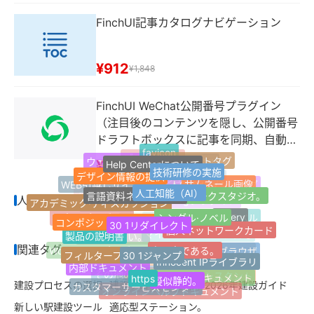
FinchUI記事カタログナビゲーション
¥912
¥1,848
FinchUI WeChat公開番号プラグイン
（注目後のコンテンツを隠し、公開番号
ドラフトボックスに記事を同期、自動返
favicon
信などの機能）
ウェブサイトタグ
Help Centerについて
ブログサイト
ウェブサイト情報
¥2,994
最新のラベル
技術研修の実施
デザイン情報の提供
Jquery
サムネール画像
1ページのウェブサイト
WEB引越しサイト
人工知能（AI）
人気のハッシュタグ
言語資料ネットワーク
ネットワークスタジオ。
ウェブサイトナビゲーション
人気のハッシュタグ
アカデミック·ディスカッション
Z-Blogプラグイン
適応する。
シングル·ノベル
jQuery
コンポジットネットワーク
30 1リダイレクト
顧客用プラグイン
ランダムラベル
個人ネットワークカード
Z-blogPHP
FinchUI
製品の説明書
マイクロパブリック番号
応答性が高い。
良い本である。
関連タグ
30 1ジャンプ
Safariブラウザ
フィルターフィルターは
Word Pressプラグイン
Tag Archives for
Innocent IPライブラリ
開発サービスの開発
カスタムサービス
内部ドキュメント
https
擬似静的。
その他の分類
オープン·ドキュメント
AIライティングアシスタント
建設プロセスの選択
建設プロセスの比較
2026年建設ガイド
カスタマーサービスセンター
記事複数選択分類
オンラインヘルプドキュメント
新しい駅建設ツール
適応型ステーション。