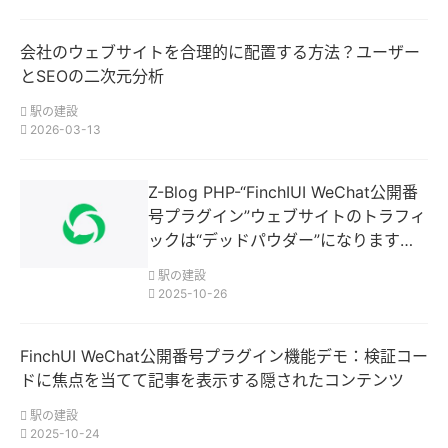
会社のウェブサイトを合理的に配置する方法？ユーザー
とSEOの二次元分析
駅の建設
2026-03-13
Z-Blog PHP-“FinchIUI WeChat公開番
号プラグイン”ウェブサイトのトラフィ
ックは“デッドパウダー”になります
か？このツールはファンを維持し、高
駅の建設
いコンバージョンをもたらします!
2025-10-26
FinchUI WeChat公開番号プラグイン機能デモ：検証コー
ドに焦点を当てて記事を表示する隠されたコンテンツ
駅の建設
2025-10-24