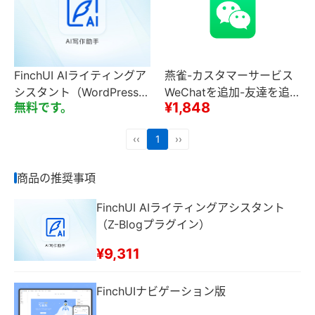
FinchUI AIライティングア
燕雀-カスタマーサービス
シスタント（WordPressプ
WeChatを追加-友達を追加
¥1,848
無料です。
ラグイン）マルチサイト一
するために常にプロンプト
斉送信サイト側
【Word Press版】
‹‹
1
››
商品の推奨事項
FinchUI AIライティングアシスタント
（Z-Blogプラグイン）
¥9,311
FinchUIナビゲーション版