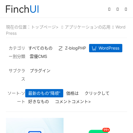
現在の位置：
トップページ>
アプリケーションの応用
Word
Press
カテゴリ
すべてのもの
Z-blogPHP
WordPress
ー別分類
雲優CMS
サブクラ
プラグイン
ス
ソート·ソ
最新のもの
“降顺”
価格は
クリックして
ート
好きなもの
コメントコメント>