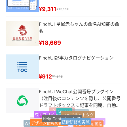
¥9,311
¥13,990
FinchUI 星岚赤ちゃんの命名AI知能の命
名
¥18,669
FinchUI記事カタログナビゲーション
¥912
¥1,848
FinchUI WeChat公開番号プラグイン
（注目後のコンテンツを隠し、公開番号
ドラフトボックスに記事を同期、自動返
favicon
ブログサイト
信などの機能）
最新のラベル
ウェブサイト情報
ウェブサイトタグ
¥2,995
Jquery
Help Centerについて
1ページのウェブサイト
技術研修の実施
デザイン情報の提供
人気のハッシュタグ
ウェブサイトナビゲーション
WEB引越しサイト
サムネール画像
Z-Blogプラグイン