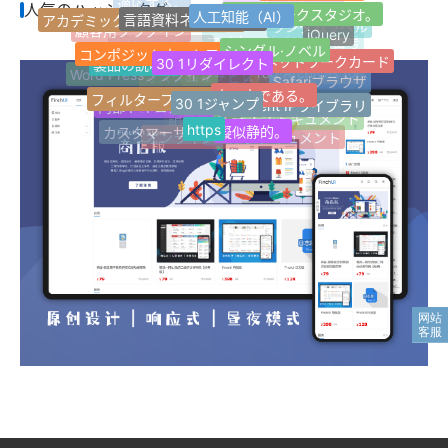
適応する。
人気のハッシュタグ
人工知能（AI）
ネットワークスタジオ。
言語資料ネットワーク
アカデミック·ディスカッション
Z-blogPHP
FinchUI
ランダムラベル
顧客用プラグイン
jQuery
シングル·ノベル
マイクロパブリック番号
コンポジットネットワーク
応答性が高い。
30 1リダイレクト
個人ネットワークカード
製品の説明書
Tag Archives for
Word Pressプラグイン
開発サービスの開発
Safariブラウザ
カスタムサービス
良い本である。
フィルターフィルターは
30 1ジャンプ
Innocent IPライブラリ
内部ドキュメント
その他の分類
AIライティングアシスタント
オープン·ドキュメント
記事複数選択分類
https
擬似静的。
カスタマーサービスセンター
オンラインヘルプドキュメント