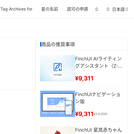
Tag Archives for
星の名前
認可の申請
日本語
商品の推奨事項
FinchUI AIライティン
グアシスタント（Z-Bl
ogプラグイン）
¥9,311
FinchUIナビゲーショ
ン版
¥9,311
¥13,990
FinchUI 星岚赤ちゃん