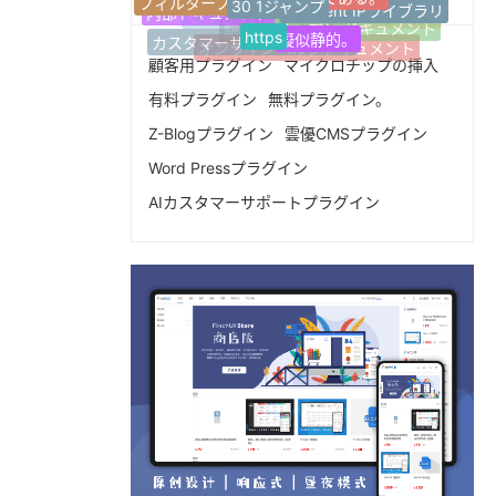
関連タグ
Innocent IPライブラリ
内部ドキュメント
その他の分類
AIライティングアシスタント
オープン·ドキュメント
https
擬似静的。
記事複数選択分類
カスタマーサービスセンター
オンラインヘルプドキュメント
顧客用プラグイン
マイクロチップの挿入
有料プラグイン
無料プラグイン。
Z-Blogプラグイン
雲優CMSプラグイン
Word Pressプラグイン
AIカスタマーサポートプラグイン