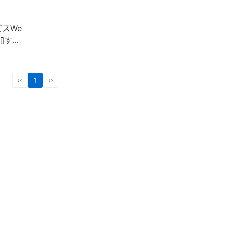
スWe
加する
Wor
‹‹
1
››