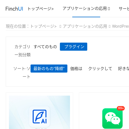
アプリケーションの応用
トップページ>
サー
現在の位置：
トップページ>
アプリケーションの応用
WordPre
カテゴリ
すべてのもの
プラグイン
ー別分類
ソート·ソ
最新のもの
“降顺”
価格は
クリックして
好き
ート