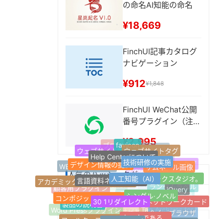
の命名AI知能の命名
¥18,669
FinchUI記事カタログ
ナビゲーション
¥912
¥1,848
FinchUI WeChat公開
番号プラグイン（注目
後のコンテンツを隠
¥2,995
favicon
し、公開番号ドラフト
ブログサイト
ウェブサイトタグ
ウェブサイト情報
最新のラベル
Help Centerについて
ボックスに記事を同
技術研修の実施
Jquery
デザイン情報の提供
1ページのウェブサイト
サムネール画像
人気のハッシュタグ
WEB引越しサイト
期、自動返信などの機
ウェブサイトナビゲーション
人工知能（AI）
人気のハッシュタグ
言語資料ネットワーク
ネットワークスタジオ。
Z-Blogプラグイン
アカデミック·ディスカッション
能）
適応する。
jQuery
シングル·ノベル
顧客用プラグイン
ランダムラベル
Z-blogPHP
FinchUI
コンポジットネットワーク
30 1リダイレクト
個人ネットワークカード
マイクロパブリック番号
製品の説明書
応答性が高い。
良い本である。
Word Pressプラグイン
Safariブラウザ
Tag Archives for
30 1ジャンプ
フィルターフィルターは
開発サービスの開発
カスタムサービス