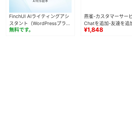
FinchUI AIライティングアシ
燕雀-カスタマーサービ
スタント（WordPressプラグ
Chatを追加-友達を追
¥1,848
無料です。
イン）マルチサイト一斉送信
ために常にプロンプト【
サイト側
d Press版】