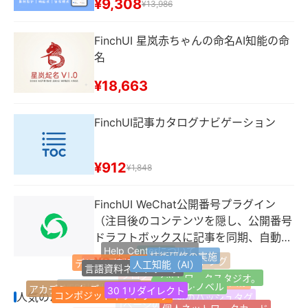
¥9,308
¥13,986
FinchUI 星岚赤ちゃんの命名AI知能の命
名
¥18,663
FinchUI記事カタログナビゲーション
¥912
¥1,848
FinchUI WeChat公開番号プラグイン
（注目後のコンテンツを隠し、公開番号
ドラフトボックスに記事を同期、自動返
Help Centerについて
信などの機能）
技術研修の実施
favicon
人工知能（AI）
¥2,994
デザイン情報の提供
言語資料ネットワーク
ウェブサイトタグ
ウェブサイト情報
ネットワークスタジオ。
シングル·ノベル
30 1リダイレクト
ブログサイト
サムネール画像
最新のラベル
アカデミック·ディスカッション
コンポジットネットワーク
WEB引越しサイト
人気のハッシュタグ
Jquery
個人ネットワークカード
人気のハッシュタグ
良い本である。