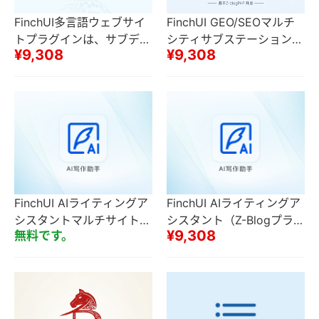
FinchUI多言語ウェブサイ
FinchUI GEO/SEOマルチ
トプラグインは、サブディ
シティサブステーションプ
¥9,308
¥9,308
レクトリまたは独立したア
ラグインセットN都市サブ
クセスURL（セカンダリド
ステーションローカルロン
メイン名を含む）をサポー
グテールワードトラフィッ
トしています
ク
FinchUI AIライティングア
FinchUI AIライティングア
シスタントマルチサイト一
シスタント（Z-Blogプラグ
¥9,308
無料です。
斉送信サイト側（Z-Blogプ
イン）
ラグイン）