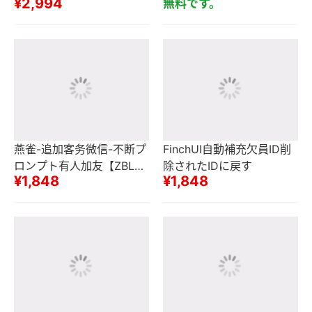
¥2,994
無料です。
燕雀-追加客务微信-不断プ
FinchUI自動補充欠員ID削
ロンプト有人加友【ZBLO
除されたIDに戻す
¥1,848
¥1,848
G版】