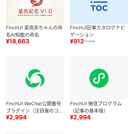
FinchUI 星岚赤ちゃんの命
FinchUI記事カタログナビ
名AI知能の命名
ゲーション
¥18,663
¥912
¥1,848
FinchUI WeChat公開番号
FinchUI 微信プログラム
プラグイン（注目後のコン
（記事の基本版）
¥2,994
¥2,994
テンツを隠し、公開番号ド
ラフトボックスに記事を同
期、自動返信などの機能）