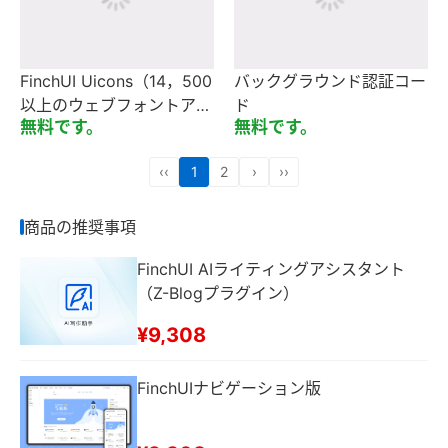
FinchUI Uicons（14，500
バックグラウンド認証コー
以上のウェブフォントアイ
ド
無料です。
無料です。
コン）
‹‹
1
2
›
››
商品の推奨事項
FinchUI AIライティングアシスタント
（Z-Blogプラグイン）
¥9,308
FinchUIナビゲーション版