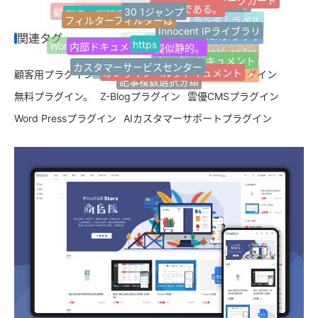
30 1ジャンプ
jQuery
1ページのウェブサイト
製品の説明書
フィルターフィルターは
顧客用プラグイン
ウェブサイトナビゲーション
適応する。
Innocent IPライブラリ
ランダムラベル
Z-Blogプラグイン
Safariブラウザ
https
関連タグ
擬似静的。
内部ドキュメント
Word Pressプラグイン
FinchUI
Z-blogPHP
応答性が高い。
Tag Archives for
マイクロパブリック番号
オープン·ドキュメント
カスタマーサービスセンター
オンラインヘルプドキュメント
その他の分類
カスタムサービス
顧客用プラグイン
マイクロチップの挿入
有料プラグイン
AIライティングアシスタント
開発サービスの開発
記事複数選択分類
無料プラグイン。
Z-Blogプラグイン
雲優CMSプラグイン
Word Pressプラグイン
AIカスタマーサポートプラグイン