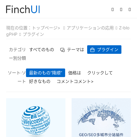
現在の位置：
トップページ>
アプリケーションの応用
Z-blo
gPHP
プラグイン
カテゴリ
すべてのもの
テーマは
プラグイン
ー別分類
ソート·ソ
最新のもの
“降顺”
価格は
クリックして
ート
好きなもの
コメントコメント>