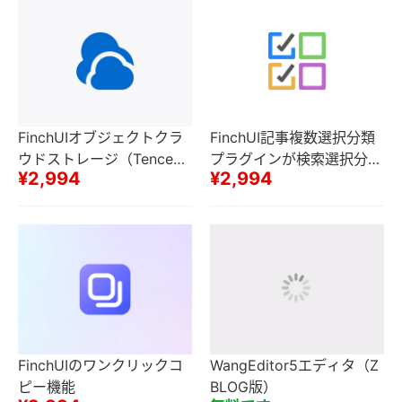
FinchUIオブジェクトクラ
FinchUI記事複数選択分類
ウドストレージ（Tencent
プラグインが検索選択分類
¥2,994
¥2,994
Cloud COS、Alibaba Clo
をサポート
ud OSS、Seven Null Clou
d Kodo、Huawei Cloud O
BS、AWS S 3、Google G
CS）
FinchUIのワンクリックコ
WangEditor5エディタ（Z
ピー機能
BLOG版）