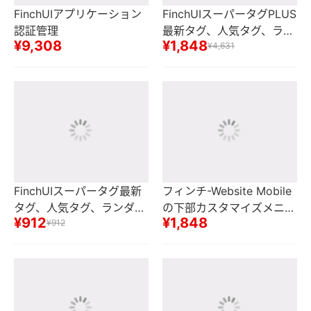
FinchUIアプリケーション
FinchUIスーパータグPLUS
認証管理
最新タグ、人気タグ、ラン
¥9,308
¥1,848
ダムタグ、タグ、タグアー
¥4,631
カイブ、タグ内チェーン、
タグ绍介
FinchUIスーパータグ最新
フィンチ-Website Mobile
タグ、人気タグ、ランダム
の下部カスタマイズメニュ
¥912
¥1,848
タグ、タグアーカイブ
¥912
ー-セカンダリメニュー付
き