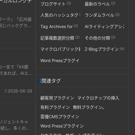
ローカルロングテ
(2)
(2)
ブログサイト
最新のラベル
(2)
(2)
人気のハッシュタグ
ランダムラベル
ワーク」「広州装
同じバックグラウ
(2)
Tag Archives for
AIライティングアシスタ
(2)
(2)
記事複数選択分類
その他の分類
(3)
(4)
マイクロパブリック番号
Z-Blogプラグイン
(2)
Word Pressプラグイン
の一言で「XX都
あれば、AIエ
関連タグ
2026-06-29
顧客用プラグイン
マイクロチップの挿入
有料プラグイン
無料プラグイン。
雲優CMSプラグイン
リジェントキャ
Word Pressプラグイン
接続し、多くのサ