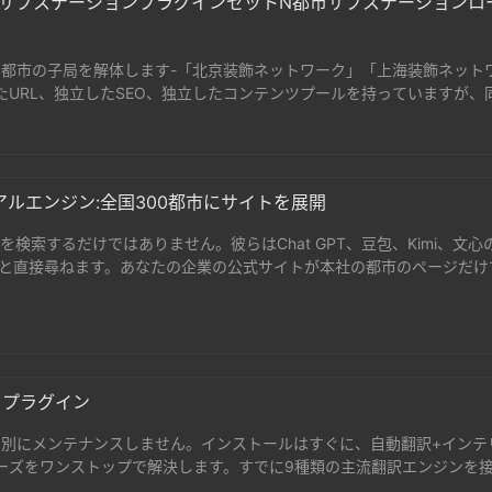
ルチシティサブステーションプラグインセットN都市サブステーション
Nの都市の子局を解体します-「北京装飾ネットワーク」「上海装飾ネット
URL、独立したSEO、独立したコンテンツプールを持っていますが、
。記事は一度だけ投稿され、都市の帰属によって.。。
アルエンジン:全国300都市にサイトを展開
を検索するだけではありません。彼らはChat GPT、豆包、Kimi、文心
」と直接尋ねます。あなたの企業の公式サイトが本社の都市のページだけで
。。
トプラグイン
別にメンテナンスしません。インストールはすぐに、自動翻訳+インテ
語ニーズをワンストップで解決します。すでに9種類の主流翻訳エンジンを