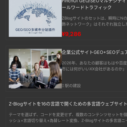
FinchUI GEO/SEOマ
ールワードトラフィック
ZBlogサイトのセットは、瞬時に
飾ネットワーク」はそれぞれ独立した
ンドと分類ツリーを共有しています
¥9,286
企業公式サイトGEO+SEOデュ
2026年、あなたの顧客はもはや百度
市には何がいいXX会社があるのか
ンジンはあなたを推薦しません。F
駅の建設
Z-Blogサイトを16の言語で開くための多言語ウェブサイ
テーマを選ばず、コードを変更せず、複数のコンテンツセットを個
ッシュ+言語切り替え+為替レート変換、Z-Blogサイトの多言
ービスを無料で提供します。