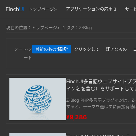
アプリケーションの応用
トップページ>
サー
現在の位置：
トップページ>
タグ：Z-Blog
ソート·ソ
最新のもの
“降顺”
クリックして
好きなもの
ート
FinchUI多言語ウェブサイ
イン名を含む）をサポートして
Z-Blog PHP多言語プラグインは
すると、テーマを選ばずに直接有効に
リドメイン名を含む）バインディン
¥9,286
す。。。