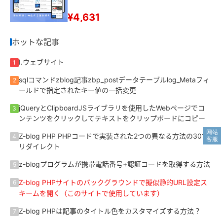
¥4,631
ホットな記事
I.ウェブサイト
1
sqlコマンドzblog記事zbp_postデータテーブルlog_Metaフィ
2
ールドで指定されたキー値の一括変更
jQueryとClipboardJSライブラリを使用したWebページでコ
3
ンテンツをクリックしてテキストをクリップボードにコピー
Z-blog PHP PHPコードで実装された2つの異なる方法の301
4
リダイレクト
z-blogプログラムが携帯電話番号+認証コードを取得する方法
5
Z-blog PHPサイトのバックグラウンドで擬似静的URL設定ス
6
キームを開く（このサイトで使用しています）
Z-blog PHPは記事のタイトル色をカスタマイズする方法？
7