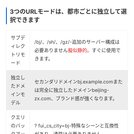
3つのURLモードは、都市ごとに独立して選
択できます
サブデ
/bj/、/sh/、/gz/-追加のサーバー構成は
ィレク
必要ありません
擬似静的。
すぐに使用で
トリモ
きます。
ード
独立し
セカンダリドメインbj.example.comまた
たドメ
は完全に独立したドメインbeijing-
インモ
zx.com、ブランド感が強くなります。
デル
クエリ
のバッ
? fui_cs_city=bj-特殊なシーンと互換性