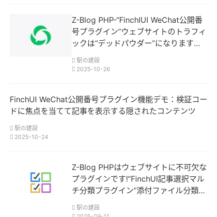
Z-Blog PHP-“FinchIUI WeChat公開番
号プラグイン”ウェブサイトのトラフィ
ックは“デッドパウダー”になります
か？このツールはファンを維持し、高
駅の建設
いコンバージョンをもたらします!
2025-10-26
FinchUI WeChat公開番号プラグイン機能デモ：検証コー
ドに焦点を当てて記事を表示する隠されたコンテンツ
駅の建設
2025-10-24
Z-Blog PHPはウェブサイトに不可欠な
プラグインです!“FinchUI記事選択マル
チ分類プラグイン”添付ファイル分類セ
レクタ
駅の建設
2025-09-11