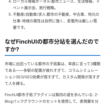
ローカル情報ポータル:都市ニュース、生活情報、イ
ベント展示会、旅行戦略。
不動産/自動車/求人:都市の不動産、中古車、地元の
仕事-地域の属性は自然に強く、変電所は厳しい需
要です。
なぜFinchUIの都市分站を選んだので
すか?
市場に出回っている都市の子局案は、率直に言って3種類
である――多駅の配置が疲れすぎて、コラムシミュレー
ションSEO/GEO効果が弱すぎて、カスタム開発が高すぎ
て人を縛る。
FinchUI都市子局プラグインは第四の道を歩んでいる: Z-
Blogバックグラウンドのセットを使用して、表現層を分