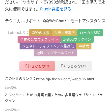
ださい。1つのサイトで¥398が承認され、1回の購入で永
久に使用できます。
Plugin詳細を見る
テクニカルサポート: QQ/WeChat/リモートアシスタンス
Labelsより：
GEOの拡張
シティ変電所
ローカルSEO
企業の公式ウェブサイト
Z-Blogプラグイン
ジェネレーティブエンジン最適化
AI検索
地域ロングテールワード
10
1
好きなもの
好きじゃない
この記事のリンク：
https://ja.finchui.com/web/185.html
前の記事
Z-Blogサイトを16の言語で開くための多言語ウェブサイトプラ
グイン
次の記事へ