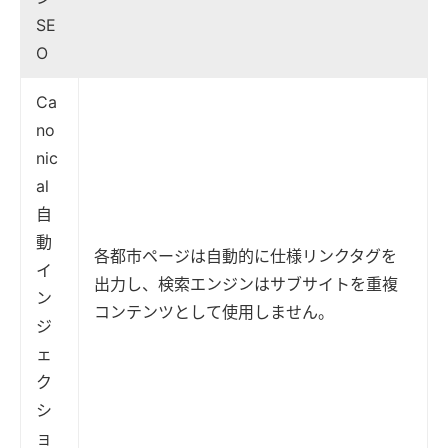
SE
O
Ca
no
nic
al
自
動
各都市ページは自動的に仕様リンクタグを
イ
出力し、検索エンジンはサブサイトを重複
ン
コンテンツとして使用しません。
ジ
ェ
ク
シ
ョ