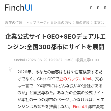
現在の位置：
トップページ>
記事の内容
駅の建設
本文は
企業公式サイトGEO+SEOデュアルエ
ンジン:全国300都市にサイトを展開
finchui
2026-06-29 12:22:37
1398
收藏文章
2026年、あなたの顧客はもはや百度検索するだ
けでなく、Chat GPTで
豆のパック
、
Kimi
、文心
は一言で「XX都市にはどんな良いXX会社がある
のか」と直接尋ねた。あなたの企業の公式サイト
が本社の一つの都市のページしかなければ、AIエ
ンジンはあなたを推薦しない。
FinchUI
都市変電