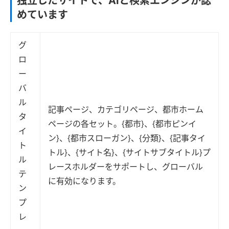
独立したサイトで、AIと検索エンジンが認
めています
グ
ロ
ー
バ
ル
記事ページ、カテゴリページ、都市ホーム
タ
ページの各セット。{都市}、{都市ピンイ
イ
ン}、{都市スローガン}、{分類}、{記事タイ
ト
トル}、{サイト名}、{サイトサブタイトル}プ
ル
レースホルダーをサポートし、グローバル
テ
に有効になります。
ン
プ
レ