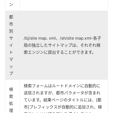
ン
都
市
別
サ
/bj/site map. xml、/sh/site map.xml-各子
イ
局の独立したサイトマップは、それぞれ検
ト
索エンジンに提出することができます。
マ
ッ
プ
検索フォームはルートドメインに自動的に
検
送信されますが、都市パラメータが含まれ
索
ています。結果ページのタイトルには、[都
処
市]プレフィックスが自動的に追加され、検
理