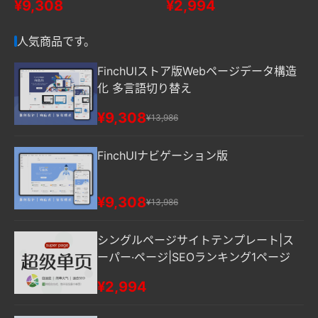
¥9,308
¥2,994
SEOランキング1ページ
人気商品です。
FinchUIストア版Webページデータ構造
化 多言語切り替え
¥9,308
¥13,986
FinchUIナビゲーション版
¥9,308
¥13,986
シングルページサイトテンプレート|ス
ーパー·ページ|SEOランキング1ページ
¥2,994