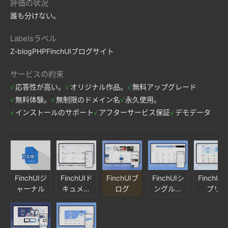
評価の状況
誰も分けない。
Labelsラベル
Z-blogPHP
FinchUI
ブログサイト
サービスの約束
応答性が高い。
オリジナル作品。
無料アップグレード
無料体験。
無制限のドメイン名
永久使用。
インストールのサポート
アフターサービス保証
デモデータ
FinchUIジ
FinchUIド
FinchUIブ
FinchUIシ
FinchUI
ャーナル
キュメン
ログ
ングルペ
プリ
ト版
ージナビ
ゲーショ
ン