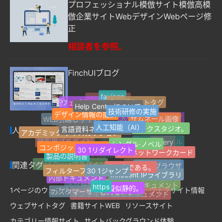
プロフェッショナル模倣サイト模倣高模
倣企業サイトWebデザインWebページ修
正
相談者を参照。
FinchUIブログ
favicon
Help Centerについて
ウェブサイトタグ
ウェブサイト情報
¥4,631
技術研修の実施
ブログサイト
最新のラベル
デザイン情報の提供
人工知能（AI）
Jquery
サムネール画像
言語資料ネットワーク
WEB引越しサイト
ネットワークスタジオ。
1ページのウェブサイト
人気のハッシュタグ
アカデミック·ディスカッション
人気のハッシュタグ
ウェブサイトナビゲーション
シングル·ノベル
30 1リダイレクト
コンポジットネットワーク
Z-Blogプラグイン
適応する。
jQuery
顧客用プラグイン
個人ネットワークカード
ランダムラベル
製品の説明書
FinchUI
Z-blogPHP
良い本である。
30 1ジャンプ
フィルターフィルターは
マイクロパブリック番号
応答性が高い。
関連タグ
Safariブラウザ
Innocent IPライブラリ
Word Pressプラグイン
Tag Archives for
内部ドキュメント
https
カスタムサービス
開発サービスの開発
擬似静的。
オープン·ドキュメント
その他の分類
AIライティングアシスタント
カスタマーサービスセンター
1ページのウェブサイト
WEB引越しサイト
ウェブサイト情報
オンラインヘルプドキュメント
記事複数選択分類
ウェブサイトタグ
書籍サイトWEB
リソースサイト
カテゴリー情報サイト
サイトバックグラウンド体験