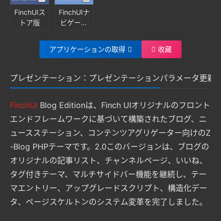
FinchUIス
FinchUIナ
トア版
ビゲーシ
ョン版
アプリケーションの取得
收藏
プレゼンテーション：プレゼンテーション
パラメータ
更新
FinchUI
Blog Editionは、Finch UIオリジナルのフロント
エンドフレームワークに基づいて構築されたブログ、ニ
ュースステーション、コンテンツアグリゲーター向けのZ
-Blog PHPテーマです。2.0このバージョンは、ブログの
オリジナルの記事リスト、チャンネルページ、いいね、
タグ付きテーマ、マルチサイドバー機能を継続し、テー
マエントリー、アップグレードスクリプト、構造化デー
タ、ページスケルトンのシステム変革を完了しました。