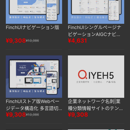
FinchUIナビゲーション版
FinchUIシングルページナ
ビゲーションAIGCナビゲ
¥9,308
¥4,631
¥13,986
ーションサイトはURLの一
括追加をサポート
FinchUIストア版Webペー
企業ネットワーク名刺|業
ジデータ構造化 多言語切
種分類情報サイトのテンプ
¥9,308
¥9,308
り替え
¥13,986
レート