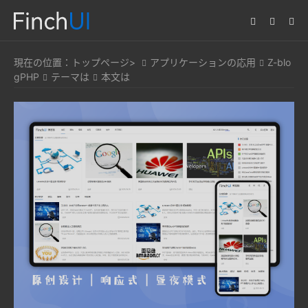
現在の位置：
トップページ>
アプリケーションの応用
Z-blo
gPHP
テーマは
本文は