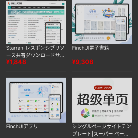
Starran-レスポンシブリソ
FinchUI電子書籍
ース共有ダウンロードサイ
¥1,848
¥9,308
トテーマ
FinchUIアプリ
シングルページサイトテン
プレート|スーパー·ページ|