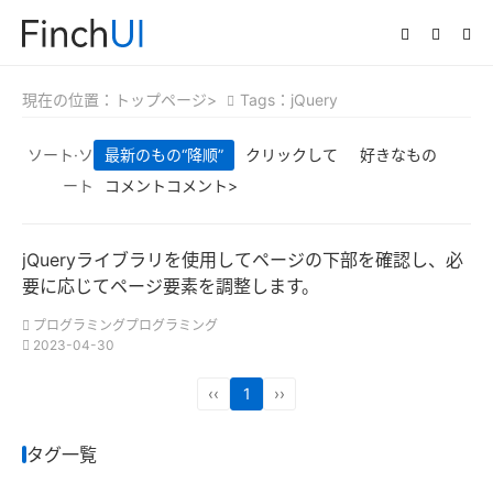
現在の位置：
トップページ>
Tags：jQuery
ソート·ソ
最新のもの
“降顺”
クリックして
好きなもの
ート
コメントコメント>
jQueryライブラリを使用してページの下部を確認し、必
要に応じてページ要素を調整します。
プログラミングプログラミング
2023-04-30
‹‹
1
››
タグ一覧