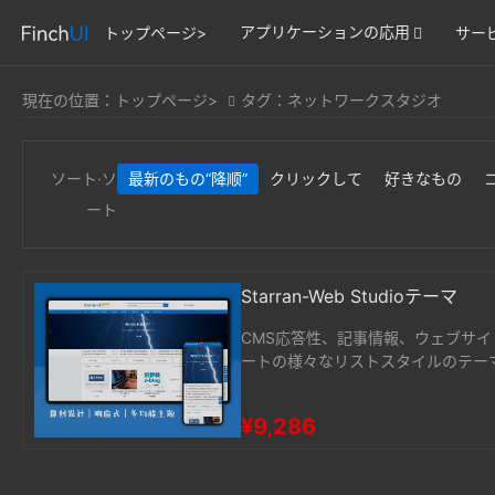
アプリケーションの応用
トップページ>
サー
現在の位置：
トップページ>
タグ：ネットワークスタジオ
ソート·ソ
最新のもの
“降顺”
クリックして
好きなもの
ート
Starran-Web Studioテーマ
CMS応答性、記事情報、ウェブサイ
ートの様々なリストスタイルのテー
トナビゲーションサイト、ネットワ
ています。星嵐···。
¥9,286