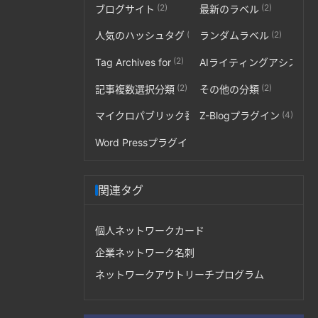
(2)
(2)
ブログサイト
最新のラベル
(2)
(2)
人気のハッシュタグ
ランダムラベル
(2)
Tag Archives for
AIライティングアシスタ
(2)
(2)
記事複数選択分類
その他の分類
(3)
(4)
マイクロパブリック番号
Z-Blogプラグイン
(2)
Word Pressプラグイン
関連タグ
個人ネットワークカード
企業ネットワーク名刺
ネットワークアウトリーチプログラム