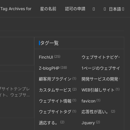
Tag Archives for
星の名前
認可の申請
日本語
タグ一覧
(25)
FinchUI
ウェブサイトナビゲーシ
(38)
(5)
Z-blogPHP
1ページのウェブサイト
(1)
(2)
顧客用プラグイン
開発サービスの開発
ブサイトテンプレ
(2)
(1)
カスタムサービス
WEB引越しサイト
イト、ウェブサイ
(1)
(1)
ウェブサイト情報
favicon
トを行うのに適し
(1)
(2)
ウェブサイトタグ
応答性が高い。
(2)
(2)
適応する。
Jquery