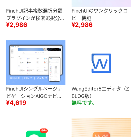
FinchUI記事複数選択分類
FinchUIのワンクリックコ
プラグインが検索選択分類
ピー機能
¥2,986
¥2,986
をサポート
FinchUIシングルページナ
WangEditor5エディタ（Z
ビゲーションAIGCナビゲ
BLOG版）
¥4,619
無料です。
ーションサイトはURLの一
括追加をサポート