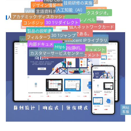
ウェブサイトタグ
技術研修の実施
¥2,986
ウェブサイト情報
デザイン情報の提供
ブログサイト
人工知能（AI）
最新のラベル
言語資料ネットワーク
サムネール画像
ネットワークスタジオ。
Jquery
WEB引越しサイト
アカデミック·ディスカッション
人気のハッシュタグ
シングル·ノベル
1ページのウェブサイト
人気のハッシュタグ
30 1リダイレクト
コンポジットネットワーク
ウェブサイトナビゲーション
jQuery
個人ネットワークカード
適応する。
Z-Blogプラグイン
顧客用プラグイン
ランダムラベル
製品の説明書
良い本である。
30 1ジャンプ
フィルターフィルターは
FinchUI
Z-blogPHP
Innocent IPライブラリ
Safariブラウザ
応答性が高い。
マイクロパブリック番号
Word Pressプラグイン
Tag Archives for
内部ドキュメント
https
擬似静的。
カスタムサービス
オープン·ドキュメント
開発サービスの開発
その他の分類
カスタマーサービスセンター
AIライティングアシスタント
オンラインヘルプドキュメント
記事複数選択分類