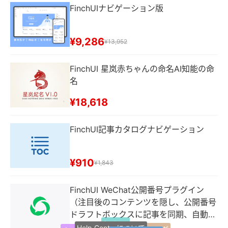
FinchUIナビゲーション版
¥9,286
¥13,952
FinchUI 星岚赤ちゃんの命名AI知能の命
名
¥18,618
FinchUI記事カタログナビゲーション
¥910
¥1,843
FinchUI WeChat公開番号プラグイン
（注目後のコンテンツを隠し、公開番号
ドラフトボックスに記事を同期、自動返
favicon
Help Centerについて
信などの機能）