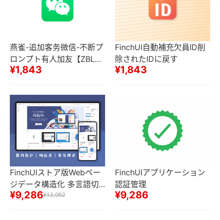
燕雀-追加客务微信-不断プ
FinchUI自動補充欠員ID削
ロンプト有人加友【ZBLO
除されたIDに戻す
¥1,843
¥1,843
G版】
FinchUIストア版Webペー
FinchUIアプリケーション
ジデータ構造化 多言語切
認証管理
¥9,286
¥9,286
り替え
¥13,952