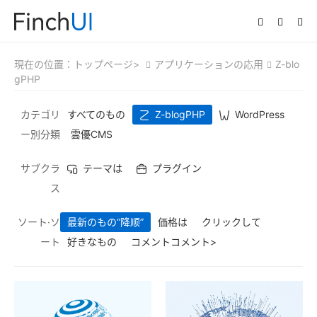
現在の位置：
トップページ>
アプリケーションの応用
Z-blo
gPHP
カテゴリ
すべてのもの
Z-blogPHP
WordPress
ー別分類
雲優CMS
サブクラ
テーマは
プラグイン
ス
ソート·ソ
最新のもの
“降顺”
価格は
クリックして
ート
好きなもの
コメントコメント>