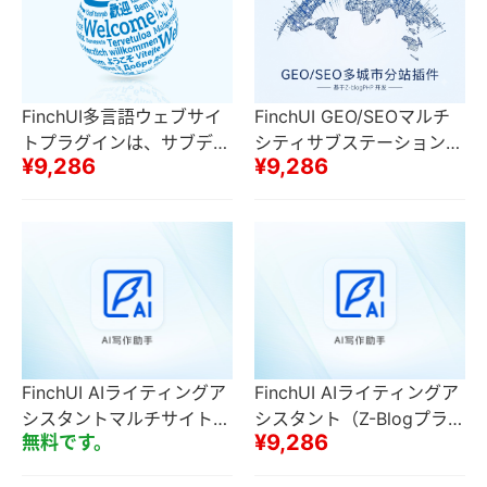
FinchUI多言語ウェブサイ
FinchUI GEO/SEOマルチ
トプラグインは、サブディ
シティサブステーションプ
¥9,286
¥9,286
レクトリまたは独立したア
ラグインセットN都市サブ
クセスURL（セカンダリド
ステーションローカルロン
メイン名を含む）をサポー
グテールワードトラフィッ
トしています
ク
FinchUI AIライティングア
FinchUI AIライティングア
シスタントマルチサイト一
シスタント（Z-Blogプラグ
¥9,286
無料です。
斉送信サイト側（Z-Blogプ
イン）
ラグイン）