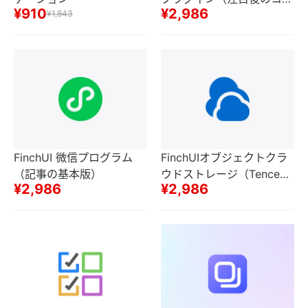
¥910
¥2,986
¥1,843
テンツを隠し、公開番号ド
ラフトボックスに記事を同
期、自動返信などの機能）
FinchUI 微信プログラム
FinchUIオブジェクトクラ
（記事の基本版）
ウドストレージ（Tencent
¥2,986
¥2,986
Cloud COS、Alibaba Clo
ud OSS、Seven Null Clou
d Kodo、Huawei Cloud O
BS、AWS S 3、Google G
CS）