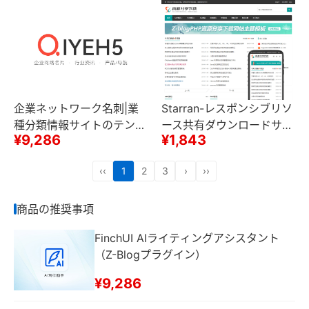
企業ネットワーク名刺|業
Starran-レスポンシブリソ
種分類情報サイトのテンプ
ース共有ダウンロードサイ
¥9,286
¥1,843
レート
トテーマ
‹‹
1
2
3
›
››
商品の推奨事項
FinchUI AIライティングアシスタント
（Z-Blogプラグイン）
¥9,286