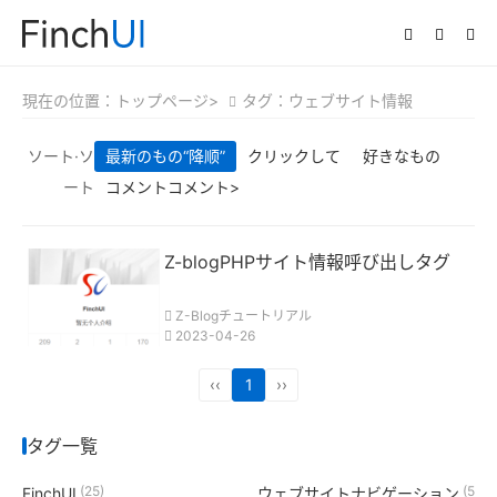
現在の位置：
トップページ>
タグ：ウェブサイト情報
ソート·ソ
最新のもの
“降顺”
クリックして
好きなもの
ート
コメントコメント>
Z-blogPHPサイト情報呼び出しタグ
Z-Blogチュートリアル
2023-04-26
‹‹
1
››
タグ一覧
(25)
(5)
FinchUI
ウェブサイトナビゲーション