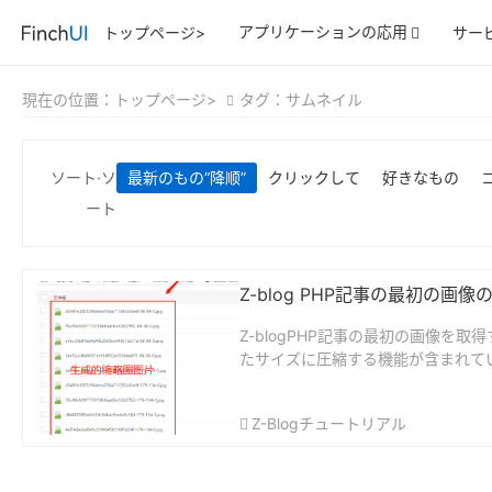
アプリケーションの応用
トップページ>
サー
現在の位置：
トップページ>
タグ：サムネイル
ソート·ソ
最新のもの
“降顺”
クリックして
好きなもの
ート
Z-blog PHP記事の最初の
Z-blogPHP記事の最初の画像を取得する
たサイズに圧縮する機能が含まれて
Z-Blogチュートリアル