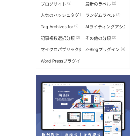
(2)
(2)
ブログサイト
最新のラベル
(2)
(2)
人気のハッシュタグ
ランダムラベル
(2)
Tag Archives for
AIライティングアシスタ
(2)
(2)
記事複数選択分類
その他の分類
(3)
(4)
マイクロパブリック番号
Z-Blogプラグイン
(2)
Word Pressプラグイン