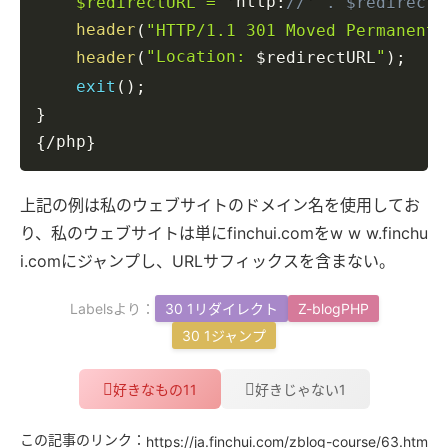
http
    $redirectURL = '
:
//' . $redirectH
header
(
"HTTP/1.1 301 Moved Permanentl
"Location: 
"
header
(
)
;
$redirectURL
exit
(
)
;
}
php
{
/
}
上記の例は私のウェブサイトのドメイン名を使用してお
り、私のウェブサイトは単にfinchui.comをw w w.finchu
i.comにジャンプし、URLサフィックスを含まない。
Labelsより：
30 1リダイレクト
Z-blogPHP
30 1ジャンプ
11
1
好きなもの
好きじゃない
この記事のリンク：
https://ja.finchui.com/zblog-course/63.htm