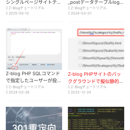
シングルページサイトテン
_postデータテーブルlog_
Z-Blogチュートリアル
Z-Blogチュートリアル
プレート|SEOの単一ペー
Metaフィールドで指定さ
2025-09-10
2024-03-01
ジは、広告の単一ページと
れたキー値の一括変更
してすべての記事を一括設
定する方法？
Z-blog PHP SQLコマンド
Z-blog PHPサイトのバッ
で指定したユーザーが投稿
クグラウンドで擬似静的U
した記事を一括削除
Z-Blogチュートリアル
Z-Blogチュートリアル
RL設定スキームを開く
2024-02-26
2023-12-24
（このサイトで使用してい
ます）