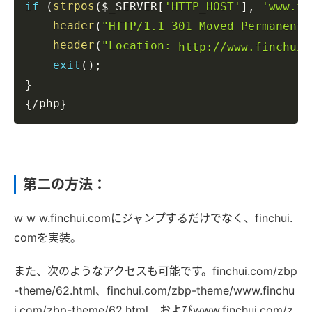
if
(
strpos
(
$_SERVER
[
'HTTP_HOST'
]
,
'www.fi
header
(
"HTTP/1.1 301 Moved Permanentl
header
(
"Location: 
http://www.finchui.
exit
(
)
;
}
php
{
/
}
第二の方法：
w w w.finchui.comにジャンプするだけでなく、finchui.
comを実装。
また、次のようなアクセスも可能です。finchui.com/zbp
-theme/62.html、finchui.com/zbp-theme/www.finchu
i.com/zbp-theme/62.html、およびwww.finchui.com/z