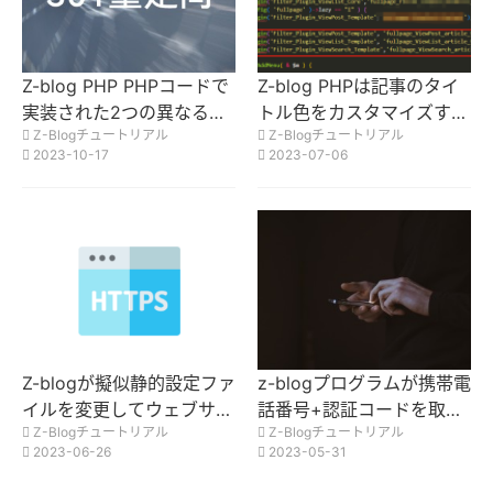
Z-blog PHP PHPコードで
Z-blog PHPは記事のタイ
実装された2つの異なる方
トル色をカスタマイズする
Z-Blogチュートリアル
Z-Blogチュートリアル
法の301リダイレクト
方法？
2023-10-17
2023-07-06
Z-blogが擬似静的設定ファ
z-blogプログラムが携帯電
イルを変更してウェブサイ
話番号+認証コードを取得
Z-Blogチュートリアル
Z-Blogチュートリアル
トにHTTPSアクセスを強
する方法
2023-06-26
2023-05-31
制する方法