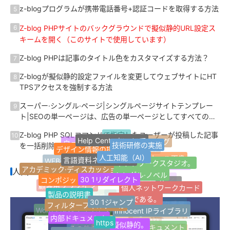
z-blogプログラムが携帯電話番号+認証コードを取得する方法
5
Z-blog PHPサイトのバックグラウンドで擬似静的URL設定ス
6
キームを開く（このサイトで使用しています）
Z-blog PHPは記事のタイトル色をカスタマイズする方法？
7
Z-blogが擬似静的設定ファイルを変更してウェブサイトにHT
8
TPSアクセスを強制する方法
スーパー·シングル·ページ|シングルページサイトテンプレー
9
ト|SEOの単一ページは、広告の単一ページとしてすべての記
事を一括設定する方法？
Z-blog PHP SQLコマンドで指定したユーザーが投稿した記事
10
Help Centerについて
favicon
技術研修の実施
ウェブサイトタグ
ウェブサイト情報
を一括削除
デザイン情報の提供
人工知能（AI）
言語資料ネットワーク
ブログサイト
最新のラベル
ネットワークスタジオ。
サムネール画像
WEB引越しサイト
Jquery
シングル·ノベル
アカデミック·ディスカッション
30 1リダイレクト
人気のハッシュタグ
人気のハッシュタグ
コンポジットネットワーク
1ページのウェブサイト
個人ネットワークカード
ウェブサイトナビゲーション
jQuery
適応する。
顧客用プラグイン
Z-Blogプラグイン
良い本である。
製品の説明書
30 1ジャンプ
ランダムラベル
フィルターフィルターは
Innocent IPライブラリ
Safariブラウザ
FinchUI
Z-blogPHP
応答性が高い。
Word Pressプラグイン
マイクロパブリック番号
https
内部ドキュメント
Tag Archives for
擬似静的。
オープン·ドキュメント
カスタムサービス
開発サービスの開発
カスタマーサービスセンター