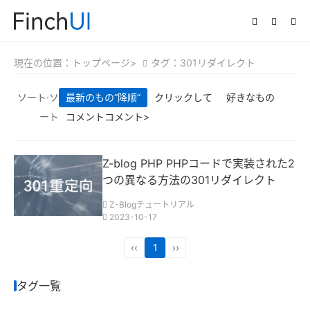
現在の位置：
トップページ>
タグ：301リダイレクト
ソート·ソ
最新のもの
“降顺”
クリックして
好きなもの
ート
コメントコメント>
Z-blog PHP PHPコードで実装された2
つの異なる方法の301リダイレクト
Z-Blogチュートリアル
2023-10-17
‹‹
1
››
タグ一覧