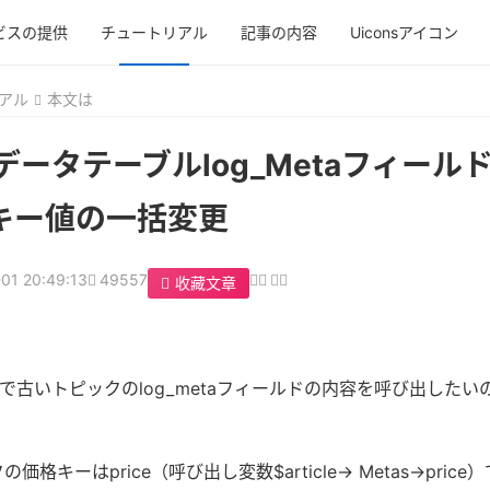
ビスの提供
チュートリアル
記事の内容
Uiconsアイコン
リアル
本文は
ostデータテーブルlog_Metaフィー
キー値の一括変更
01 20:49:13
49557
收藏文章
で古いトピックのlog_metaフィールドの内容を呼び出した
price（呼び出し変数$article-> Metas->pric