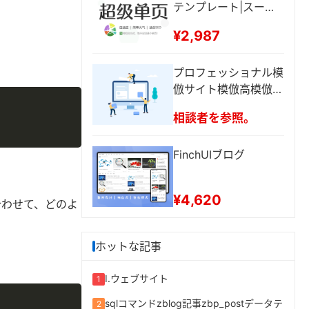
テンプレート|スーパ
ー·ページ|SEOランキ
¥2,987
ング1ページ
プロフェッショナル模
倣サイト模倣高模倣企
Copy
業サイトWebデザイン
相談者を参照。
Webページ修正
FinchUIブログ
¥4,620
合わせて、どのよ
ホットな記事
I.ウェブサイト
1
Copy
sqlコマンドzblog記事zbp_postデータテ
2