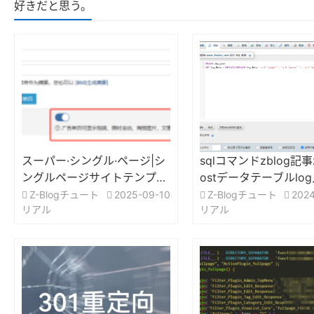
好きだと思う。
スーパー·シングル·ページ|シ
sqlコマンドzblog記事
ングルページサイトテンプレ
ostデータテーブルlog_
ート|SEOの単一ページは、
フィールドで指定され
Z-Blogチュート
2025-09-10
Z-Blogチュート
2024
リアル
リアル
広告の単一ページとしてすべ
値の一括変更
ての記事を一括設定する方
法？