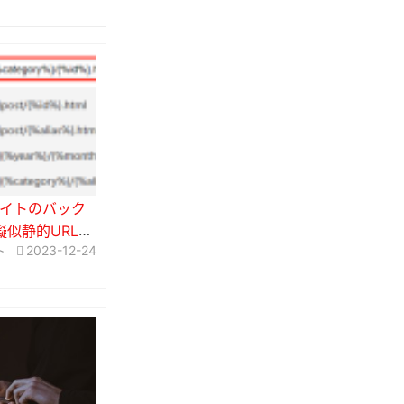
HPサイトのバック
似静的URL設
ト
2023-12-24
開く（このサイ
います）