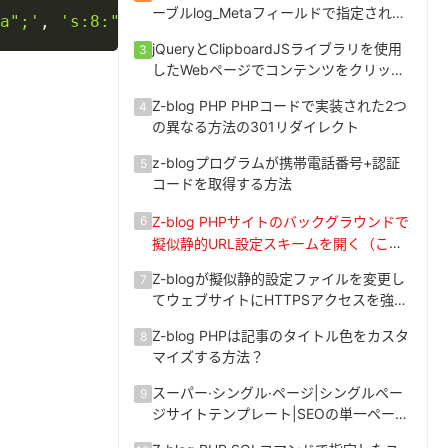
ーブルlog_Metaフィールドで指定された
a";'
,
's:8:"oldprice";'
)
;
キー値の一括変更
jQueryとClipboardJSライブラリを使用
3
したWebページでコンテンツをクリック
してテキストをクリップボードにコピー
Z-blog PHP PHPコードで実装された2つ
4
の異なる方法の301リダイレクト
z-blogプログラムが携帯電話番号+認証
5
コードを取得する方法
Z-blog PHPサイトのバックグラウンドで
6
擬似静的URL設定スキームを開く（この
サイトで使用しています）
Z-blogが擬似静的設定ファイルを変更し
7
てウェブサイトにHTTPSアクセスを強制
する方法
Z-blog PHPは記事のタイトル色をカスタ
8
マイズする方法？
スーパー·シングル·ページ|シングルペー
9
ジサイトテンプレート|SEOの単一ページ
は、広告の単一ページとしてすべての記