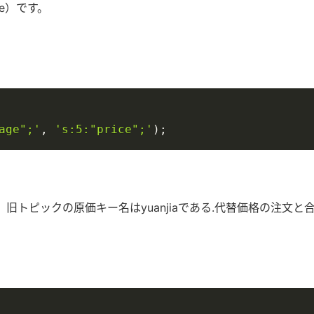
age）です。
age";'
,
's:5:"price";'
)
;
，旧トピックの原価キー名はyuanjiaである.代替価格の注文と