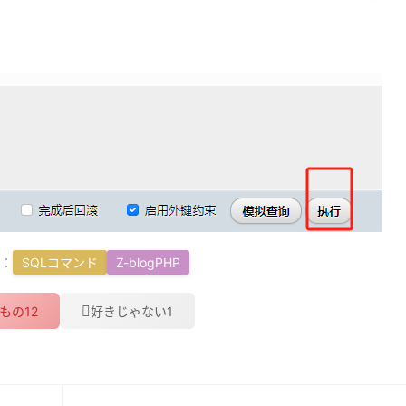
り：
SQLコマンド
Z-blogPHP
12
1
もの
好きじゃない