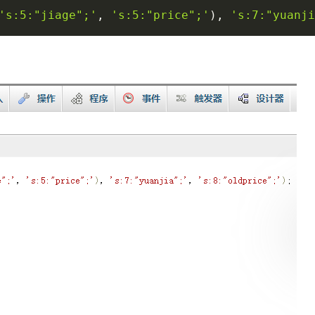
's:5:"jiage";'
,
's:5:"price";'
)
,
's:7:"yuanji