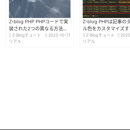
Z-blog PHP PHPコードで実
Z-blog PHPは記事
装された2つの異なる方法の
ル色をカスタマイズす
301リダイレクト
Z-Blogチュート
2023-10-17
法？
Z-Blogチュート
2023
リアル
リアル