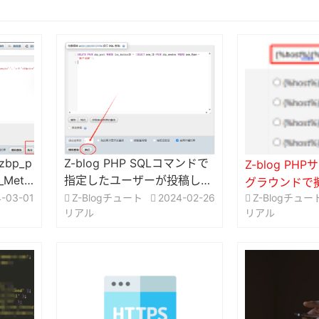
zbp_p
Z-blog PHP SQLコマンドで
Z-blog P
Meta
指定したユーザーが投稿した
グラウンドで擬
たキー
記事を一括削除
-03-01
Z-Blogチュート
2024-02-26
Z-Blogチュー
定スキームを
リアル
リアル
トで使用して