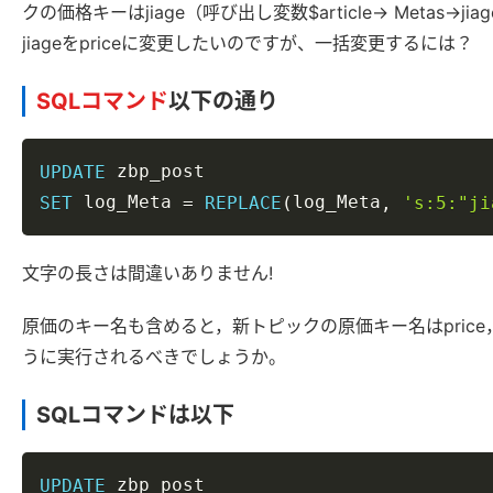
クの価格キーはjiage（呼び出し変数$article-> Metas->ji
jiageをpriceに変更したいのですが、一括変更するには？
SQLコマンド
以下の通り
UPDATE
 log_Meta 
log_Meta
SET
=
REPLACE
(
,
's:5:"ji
文字の長さは間違いありません!
原価のキー名も含めると，新トピックの原価キー名はprice
うに実行されるべきでしょうか。
SQLコマンドは以下
UPDATE