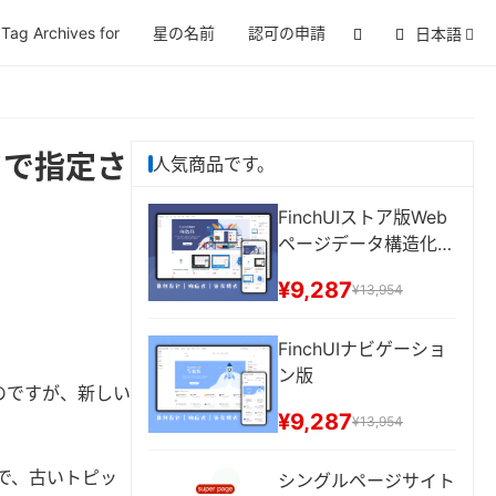
Tag Archives for
星の名前
認可の申請
日本語
ルドで指定さ
人気商品です。
FinchUIストア版Web
ページデータ構造化
多言語切り替え
¥9,287
¥13,954
FinchUIナビゲーショ
ン版
いのですが、新しい
¥9,287
¥13,954
e）で、古いトピッ
シングルページサイト