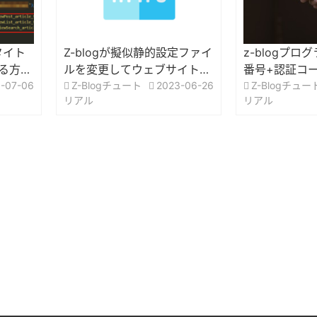
のタイト
Z-blogが擬似静的設定ファイ
z-blogプ
る方
ルを変更してウェブサイトに
番号+認証コ
-07-06
HTTPSアクセスを強制する
Z-Blogチュート
2023-06-26
方法
Z-Blogチュー
リアル
リアル
方法