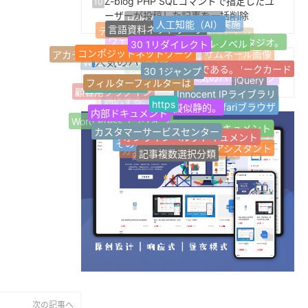
Z-blog PHP SQLコマンドで指定したユ
10
事を一括設定する方法？
ーザーが投稿した記事を一括削除
人工知能（AI）
言語資料ネットワーク
Help Centerについて
技術研修の実施
30 1リダイレクト
シングル·ノベル
デザイン情報の提供
ネットワークスタジオ。
コンポジットネットワーク
favicon
ウェブサイトタグ
良い本である。
ウェブサイト情報
30 1ジャンプ
アカデミック·ディスカッション
個人ネットワークカード
サムネール画像
人気のハッシュタグ
フィルターフィルターは
WEB引越しサイト
ブログサイト
最新のラベル
製品の説明書
Innocent IPライブラリ
jQuery
https
擬似静的。
Jquery
人気のハッシュタグ
顧客用プラグイン
Safariブラウザ
内部ドキュメント
ランダムラベル
1ページのウェブサイト
適応する。
オープン·ドキュメント
カスタマーサービスセンター
Word Pressプラグイン
ウェブサイトナビゲーション
Z-Blogプラグイン
オンラインヘルプドキュメント
Tag Archives for
応答性が高い。
その他の分類
マイクロパブリック番号
FinchUI
AIライティングアシスタント
Z-blogPHP
記事複数選択分類
カスタムサービス
開発サービスの開発
次の記事へ