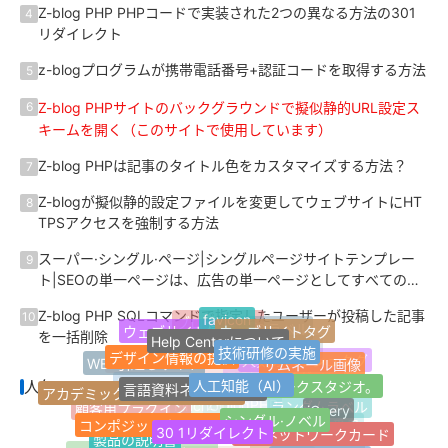
Z-blog PHP PHPコードで実装された2つの異なる方法の301
4
リダイレクト
z-blogプログラムが携帯電話番号+認証コードを取得する方法
5
Z-blog PHPサイトのバックグラウンドで擬似静的URL設定ス
6
キームを開く（このサイトで使用しています）
Z-blog PHPは記事のタイトル色をカスタマイズする方法？
7
Z-blogが擬似静的設定ファイルを変更してウェブサイトにHT
8
TPSアクセスを強制する方法
スーパー·シングル·ページ|シングルページサイトテンプレー
9
ト|SEOの単一ページは、広告の単一ページとしてすべての記
事を一括設定する方法？
Z-blog PHP SQLコマンドで指定したユーザーが投稿した記事
10
favicon
ブログサイト
ウェブサイトタグ
ウェブサイト情報
最新のラベル
Help Centerについて
を一括削除
技術研修の実施
Jquery
デザイン情報の提供
1ページのウェブサイト
サムネール画像
WEB引越しサイト
人気のハッシュタグ
ウェブサイトナビゲーション
人工知能（AI）
言語資料ネットワーク
ネットワークスタジオ。
人気のハッシュタグ
Z-Blogプラグイン
アカデミック·ディスカッション
適応する。
シングル·ノベル
jQuery
顧客用プラグイン
ランダムラベル
コンポジットネットワーク
Z-blogPHP
30 1リダイレクト
FinchUI
個人ネットワークカード
製品の説明書
マイクロパブリック番号
応答性が高い。