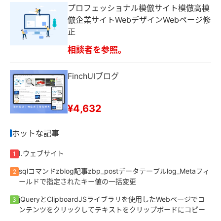
プロフェッショナル模倣サイト模倣高模
倣企業サイトWebデザインWebページ修
正
相談者を参照。
FinchUIブログ
¥4,632
ホットな記事
I.ウェブサイト
1
sqlコマンドzblog記事zbp_postデータテーブルlog_Metaフィ
2
ールドで指定されたキー値の一括変更
jQueryとClipboardJSライブラリを使用したWebページでコ
3
ンテンツをクリックしてテキストをクリップボードにコピー