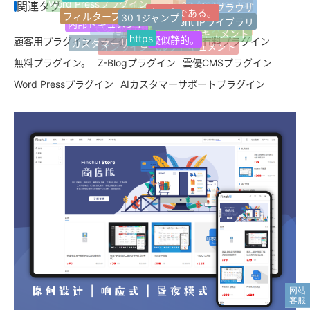
良い本である。
関連タグ
Word Pressプラグイン
Safariブラウザ
Tag Archives for
30 1ジャンプ
フィルターフィルターは
開発サービスの開発
カスタムサービス
Innocent IPライブラリ
内部ドキュメント
その他の分類
AIライティングアシスタント
https
オープン·ドキュメント
擬似静的。
顧客用プラグイン
マイクロチップの挿入
有料プラグイン
記事複数選択分類
カスタマーサービスセンター
オンラインヘルプドキュメント
無料プラグイン。
Z-Blogプラグイン
雲優CMSプラグイン
Word Pressプラグイン
AIカスタマーサポートプラグイン