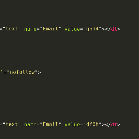
text
Email
g6d4
name
value
>
>
=
"
"
=
"
"
=
"
"
</
dt
nofollow
el
>
=
"
"
text
Email
df6h
name
value
>
>
=
"
"
=
"
"
=
"
"
</
dt