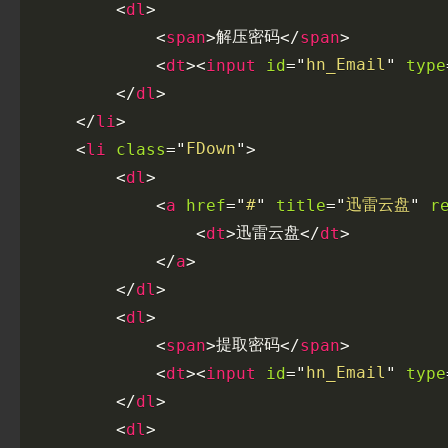
>
<
dl
解压密码
>
>
<
span
</
span
hn_Email
>
id
type
<
dt
<
input
=
"
"
>
</
dl
>
</
li
FDown
class
>
<
li
=
"
"
>
<
dl
#
迅雷云盘
href
title
r
<
a
=
"
"
=
"
"
迅雷云盘
>
>
<
dt
</
dt
>
</
a
>
</
dl
>
<
dl
提取密码
>
>
<
span
</
span
hn_Email
>
id
type
<
dt
<
input
=
"
"
>
</
dl
>
<
dl