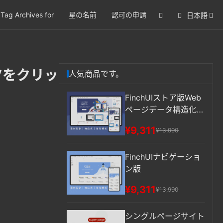
Tag Archives for
星の名前
認可の申請
日本語
ンツをクリッ
人気商品です。
FinchUIストア版Web
ページデータ構造化
多言語切り替え
¥9,311
¥13,990
FinchUIナビゲーショ
ン版
。
¥9,311
¥13,990
シングルページサイト