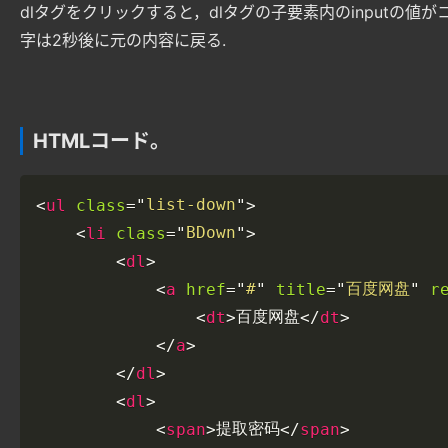
dlタグをクリックすると，dlタグの子要素内のinput
字は2秒後に元の内容に戻る.
HTMLコード。
list-down
class
>
<
ul
=
"
"
BDown
class
>
<
li
=
"
"
>
<
dl
#
百度网盘
href
title
r
<
a
=
"
"
=
"
"
百度网盘
>
>
<
dt
</
dt
>
</
a
>
</
dl
>
<
dl
提取密码
>
>
<
span
</
span