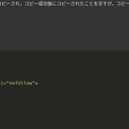
の値がコピーされ，コピー成功後にコピーされたことを示すが，コピ
nofollow
el
>
=
"
"