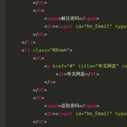
>
</
dl
>
<
dl
解压密码
>
>
<
span
</
span
hn_Email
>
id
type
<
dt
<
input
=
"
"
>
</
dl
>
</
li
KDown
class
>
<
li
=
"
"
>
<
dl
#
夸克网盘
href
title
r
<
a
=
"
"
=
"
"
夸克网盘
>
>
<
dt
</
dt
>
</
a
>
</
dl
>
<
dl
提取密码
>
>
<
span
</
span
hn_Email
>
id
type
<
dt
<
input
=
"
"
>
</
dl