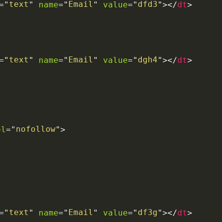
text
Email
dfd3
name
value
>
>
=
"
"
=
"
"
=
"
"
</
dt
text
Email
dgh4
name
value
>
>
=
"
"
=
"
"
=
"
"
</
dt
nofollow
el
>
=
"
"
text
Email
df3g
name
value
>
>
=
"
"
=
"
"
=
"
"
</
dt