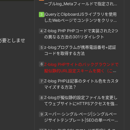
ーブルlog_Metaフィールドで指定された
キー値の一括変更
jQueryとClipboardJSライブラリを使用
3
したWebページでコンテンツをクリック
してテキストをクリップボードにコピー
Z-blog PHP PHPコードで実装された2つ
4
の異なる方法の301リダイレクト
必要としませ
z-blogプログラムが携帯電話番号+認証
5
コードを取得する方法
Z-blog PHPサイトのバックグラウンドで
6
擬似静的URL設定スキームを開く（この
サイトで使用しています）
Z-blog PHPは記事のタイトル色をカスタ
7
マイズする方法？
Z-blogが擬似静的設定ファイルを変更し
8
てウェブサイトにHTTPSアクセスを強制
する方法
スーパー·シングル·ページ|シングルペー
9
ジサイトテンプレート|SEOの単一ページ
は、広告の単一ページとしてすべての記