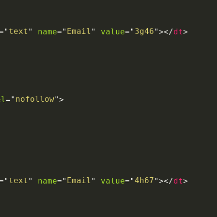
text
Email
3g46
name
value
>
>
=
"
"
=
"
"
=
"
"
</
dt
nofollow
el
>
=
"
"
text
Email
4h67
name
value
>
>
=
"
"
=
"
"
=
"
"
</
dt