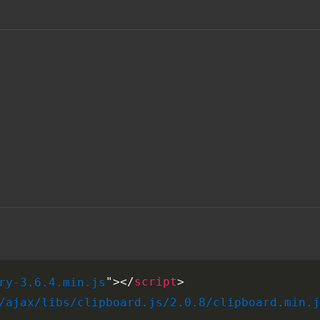
>
>
"
</
script
ry-3.6.4.min.js
/ajax/libs/clipboard.js/2.0.8/clipboard.min.j