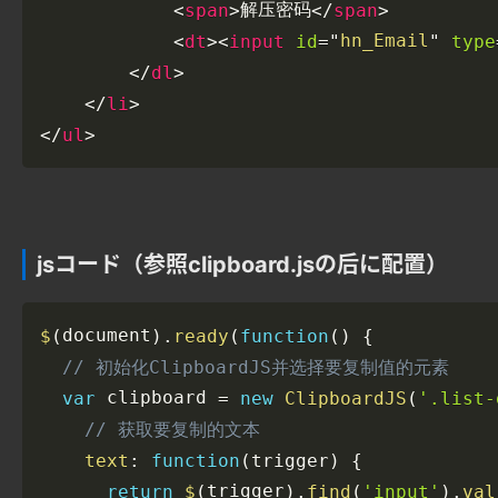
解压密码
>
>
<
span
</
span
hn_Email
>
id
type
<
dt
<
input
=
"
"
>
</
dl
>
</
li
>
</
ul
jsコード（参照clipboard.jsの后に配置）
document
$
(
)
.
ready
(
function
(
)
{
// 初始化ClipboardJS并选择要复制值的元素
 clipboard 
var
=
new
ClipboardJS
(
'.list-
// 获取要复制的文本
text
:
function
(
trigger
)
{
trigger
return
$
(
)
.
find
(
'input'
)
.
val