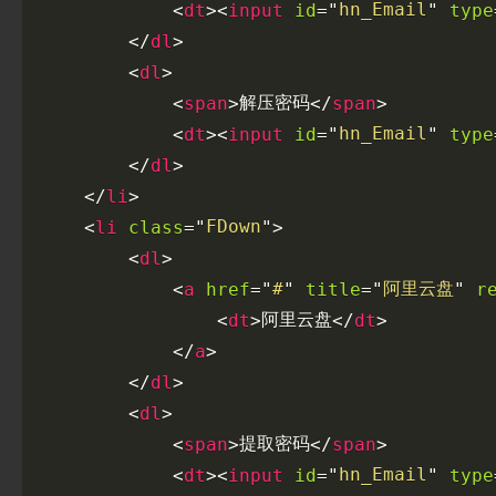
hn_Email
>
id
type
<
dt
<
input
=
"
"
>
</
dl
>
<
dl
解压密码
>
>
<
span
</
span
hn_Email
>
id
type
<
dt
<
input
=
"
"
>
</
dl
>
</
li
FDown
class
>
<
li
=
"
"
>
<
dl
#
阿里云盘
href
title
r
<
a
=
"
"
=
"
"
阿里云盘
>
>
<
dt
</
dt
>
</
a
>
</
dl
>
<
dl
提取密码
>
>
<
span
</
span
hn_Email
>
id
type
<
dt
<
input
=
"
"