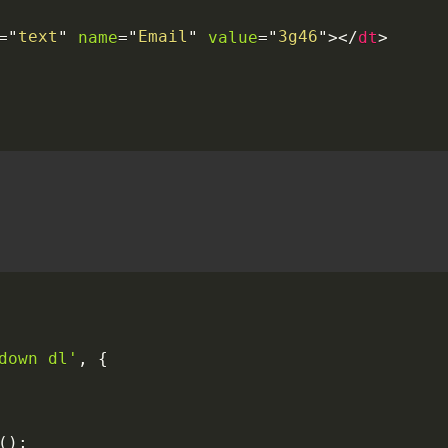
text
Email
3g46
name
value
>
>
=
"
"
=
"
"
=
"
"
</
dt
down dl'
,
{
(
)
;