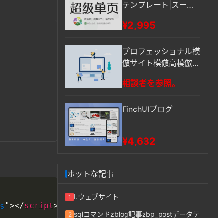
テンプレート|スーパ
ー·ページ|SEOランキ
¥2,995
ング1ページ
プロフェッショナル模
倣サイト模倣高模倣企
業サイトWebデザイン
相談者を参照。
Webページ修正
FinchUIブログ
¥4,632
ホットな記事
Copy
I.ウェブサイト
1
>
>
"
</
script
s
sqlコマンドzblog記事zbp_postデータテ
2