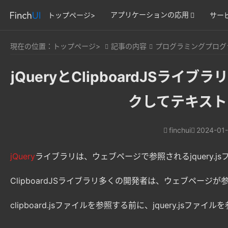
アプリケーションの応用
トップページ>
サー
現在の位置：
トップページ>
記事の内容
プログラミングプログ
jQueryとClipboardJS
クしてテキスト
finchui
2024-01-
jQuery
ライブラリは、ウェブページで参照されるjquery.j
ClipboardJSライブラリ多くの開発者は、ウェブページが参
clipboard.jsファイルを参照する前に、jquery.jsファ