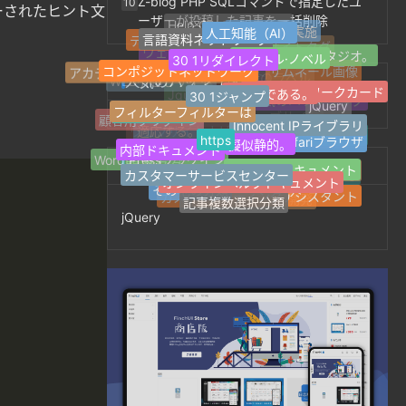
Z-blog PHP SQLコマンドで指定したユ
10
事を一括設定する方法？
ーされたヒント文
ーザーが投稿した記事を一括削除
人工知能（AI）
Help Centerについて
言語資料ネットワーク
技術研修の実施
30 1リダイレクト
シングル·ノベル
デザイン情報の提供
ネットワークスタジオ。
favicon
コンポジットネットワーク
ウェブサイトタグ
ウェブサイト情報
良い本である。
アカデミック·ディスカッション
30 1ジャンプ
サムネール画像
人気のハッシュタグ
個人ネットワークカード
フィルターフィルターは
WEB引越しサイト
ブログサイト
最新のラベル
製品の説明書
jQuery
Innocent IPライブラリ
https
Jquery
人気のハッシュタグ
擬似静的。
顧客用プラグイン
Safariブラウザ
内部ドキュメント
1ページのウェブサイト
ランダムラベル
適応する。
オープン·ドキュメント
ウェブサイトナビゲーション
カスタマーサービスセンター
Word Pressプラグイン
Z-Blogプラグイン
オンラインヘルプドキュメント
関連タグ
Tag Archives for
Copy
応答性が高い。
その他の分類
マイクロパブリック番号
FinchUI
AIライティングアシスタント
Z-blogPHP
記事複数選択分類
カスタムサービス
開発サービスの開発
jQuery