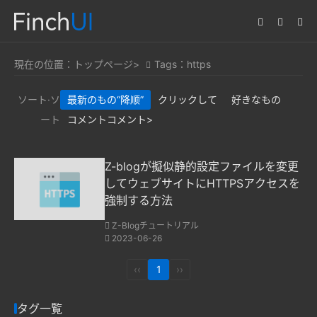
現在の位置：
トップページ>
Tags：https
ソート·ソ
最新のもの
“降顺”
クリックして
好きなもの
ート
コメントコメント>
Z-blogが擬似静的設定ファイルを変更
してウェブサイトにHTTPSアクセスを
強制する方法
Z-Blogチュートリアル
2023-06-26
‹‹
1
››
タグ一覧