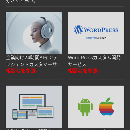
好きだと思う。
企業向け24時間AIインテ
Word Pressカスタム開発
リジェントカスタマーサー
サービス
相談者を参照。
相談者を参照。
ビスシステムのカスタマイ
ズ開発