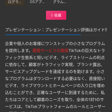
ログラム
OSアプリ
グラムの
開発。
開発
開発
收藏
プレゼンテーション：プレゼンテーション
評価は
ガイド付
企業や個人のお客様にワンストップの小さなプログラム
を提供します。
開発サービスの開発
TikTokの巨大なトラ
フィック生態系と短いビデオ、ライブストリームの利点
に依存して、顧客がトラフィック実現、ブランド露出、
サービスアップグレードを達成するのを助けます。小さ
なプログラムはダウンロードする必要はなく、直接短い
ビデオ、ライブマウントとホームページの入り口を埋め
込むことができ、正確なユーザーに到達するために、私
たちはコアとして顧客のニーズを取り、全体の1対1のサ
ービスは、TikTokプラットフォームのルールとユーザー