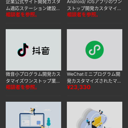
企業公式サイト開発カスタ
Android/ iOSアプリのワン
ム適応ステーション建設業
ストップ開発カスタマイズ
相談者を参照。
相談者を参照。
界全体のブランドサイト制
+マルチアプリケーション
作
マーケット棚サービス
微音小プログラム開発カス
WeChatミニプログラム開
タマイズワンストップ業界
発カスタマイズされたマル
¥23,330
相談者を参照。
適応サービス
チ業界ソリューション効率
的なオンライン