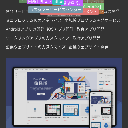
FinchUI
Z-blogPHP
応答性が高い。
Tag Archives for
オープン·ドキュメント
マイクロパブリック番号
カスタマーサービスセンター
オンラインヘルプドキュメント
その他の分類
AIライティングアシスタント
開発サービスの開発
カスタムサービス
ミニプログラムの開発
カスタムサービス
開発サービスの開発
記事複数選択分類
ミニプログラムのカスタマイズ
小規模プログラム開発サービス
Androidアプリの開発
iOSアプリ開発
教育アプリ開発
ケータリングアプリのカスタマイズ
政府アプリ開発
企業ウェブサイトのカスタマイズ
企業ウェブサイト開発