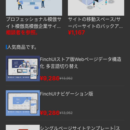
プロフェッショナル模倣サ
サイトの移動スペース/サ
イト模倣高模倣企業サイト
ーバーサイトのバックアッ
¥1,167
相談者を参照。
WebデザインWebページ修
プデータベースのバックア
正
ップ復元
人気商品です。
FinchUIストア版Webページデータ構造
化 多言語切り替え
¥9,286
¥13,952
FinchUIナビゲーション版
¥9,286
¥13,952
シングルページサイトテンプレート|ス