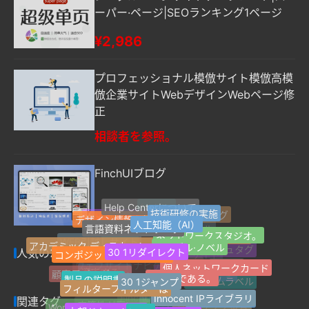
ーパー·ページ|SEOランキング1ページ
¥2,986
プロフェッショナル模倣サイト模倣高模
倣企業サイトWebデザインWebページ修
正
相談者を参照。
FinchUIブログ
Help Centerについて
技術研修の実施
人工知能（AI）
favicon
¥4,619
デザイン情報の提供
言語資料ネットワーク
ウェブサイトタグ
ウェブサイト情報
ネットワークスタジオ。
シングル·ノベル
30 1リダイレクト
サムネール画像
ブログサイト
アカデミック·ディスカッション
コンポジットネットワーク
最新のラベル
WEB引越しサイト
人気のハッシュタグ
Jquery
個人ネットワークカード
良い本である。
人気のハッシュタグ
30 1ジャンプ
jQuery
1ページのウェブサイト
製品の説明書
フィルターフィルターは
顧客用プラグイン
ウェブサイトナビゲーション
Innocent IPライブラリ
適応する。
ランダムラベル
Z-Blogプラグイン
Safariブラウザ
https
擬似静的。
関連タグ
内部ドキュメント
Word Pressプラグイン