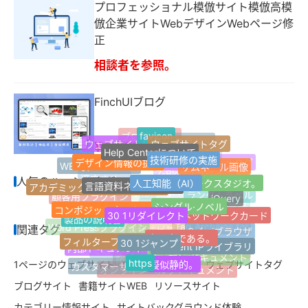
プロフェッショナル模倣サイト模倣高模
倣企業サイトWebデザインWebページ修
正
相談者を参照。
FinchUIブログ
favicon
ブログサイト
ウェブサイトタグ
ウェブサイト情報
最新のラベル
¥4,631
Help Centerについて
技術研修の実施
Jquery
デザイン情報の提供
1ページのウェブサイト
サムネール画像
WEB引越しサイト
人気のハッシュタグ
ウェブサイトナビゲーション
人工知能（AI）
言語資料ネットワーク
ネットワークスタジオ。
人気のハッシュタグ
Z-Blogプラグイン
アカデミック·ディスカッション
適応する。
シングル·ノベル
jQuery
顧客用プラグイン
ランダムラベル
コンポジットネットワーク
Z-blogPHP
FinchUI
30 1リダイレクト
個人ネットワークカード
マイクロパブリック番号
製品の説明書
応答性が高い。
関連タグ
良い本である。
Word Pressプラグイン
Safariブラウザ
Tag Archives for
30 1ジャンプ
フィルターフィルターは
開発サービスの開発
カスタムサービス
Innocent IPライブラリ
内部ドキュメント
その他の分類
AIライティングアシスタント
https
オープン·ドキュメント
擬似静的。
記事複数選択分類
1ページのウェブサイト
ウェブサイト情報
ウェブサイトタグ
カスタマーサービスセンター
オンラインヘルプドキュメント
ブログサイト
書籍サイトWEB
リソースサイト
カテゴリー情報サイト
サイトバックグラウンド体験