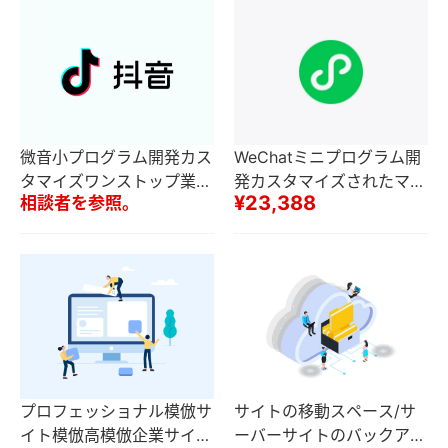
微音小プログラム開発カス
WeChatミニプログラム開
タマイズワンストップ業界
発カスタマイズされたマル
¥23,388
相談者を参照。
適応サービス
チ業界ソリューション効率
的なオンライン
プロフェッショナル模倣サ
サイトの移動スペース/サ
イト模倣高模倣企業サイト
ーバーサイトのバックアッ