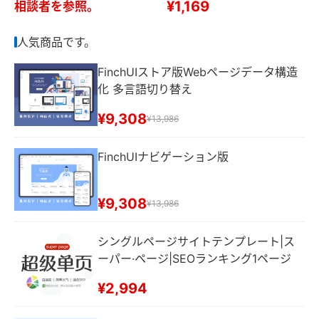
¥1,169
相談者を参照。
WebデザインWebページ修
プデータベースのバックア
正
ップ復元
人気商品です。
FinchUIストア版Webページデータ構造
化 多言語切り替え
¥9,308
¥13,986
FinchUIナビゲーション版
¥9,308
¥13,986
シングルページサイトテンプレート|ス
ーパー·ページ|SEOランキング1ページ
¥2,994