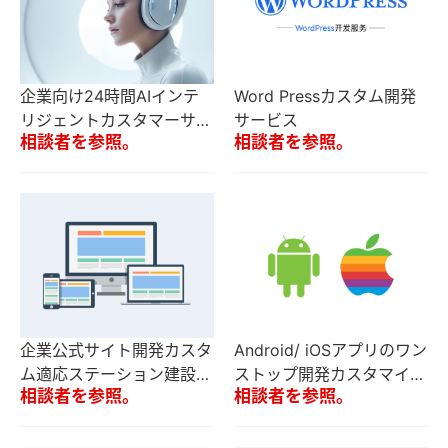
企業向け24時間AIインテ
Word Pressカスタム開発
リジェントカスタマーサー
サービス
相談者を参照。
相談者を参照。
ビスシステムのカスタマイ
ズ開発
企業公式サイト開発カスタ
Android/ iOSアプリのワン
ム適応ステーション建設業
ストップ開発カスタマイズ
相談者を参照。
相談者を参照。
界全体のブランドサイト制
+マルチアプリケーション
作
マーケット棚サービス